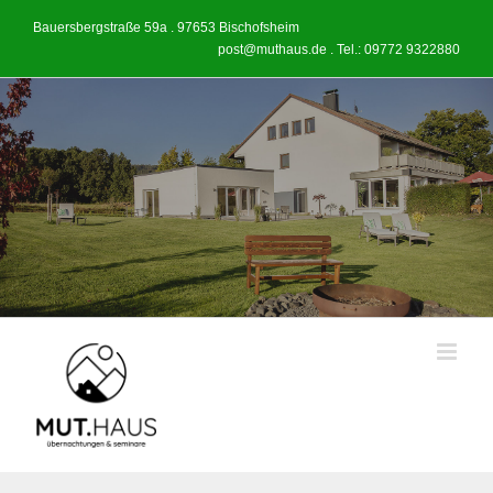
Bauersbergstraße 59a . 97653 Bischofsheim
post@muthaus.de
. Tel.:
09772 9322880
Skip
to
content